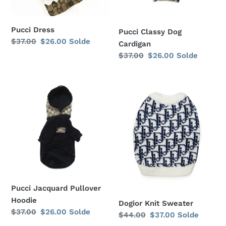
Pucci Dress
Pucci Classy Dog
Prix
$37.00
Prix
$26.00
Solde
Cardigan
normal
réduit
Prix
$37.00
Prix
$26.00
Solde
normal
réduit
Pucci
Dogior
Jacquard
Knit
Pullover
Sweater
Hoodie
Pucci Jacquard Pullover
Hoodie
Dogior Knit Sweater
Prix
$37.00
Prix
$26.00
Solde
Prix
$44.00
Prix
$37.00
Solde
normal
réduit
normal
réduit