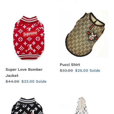
normal
réduit
normal
réduit
Super
Pucci
Love
Shirt
Bomber
Jacket
Pucci Shirt
Super Love Bomber
Prix
$33.00
Prix
$26.00
Solde
Jacket
normal
réduit
Prix
$44.00
Prix
$33.00
Solde
normal
réduit
Super
Super
Love
Love
Bomber
Drawstring