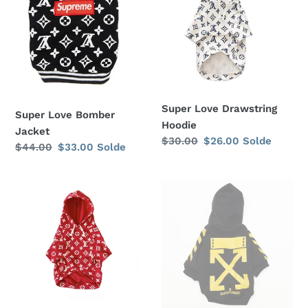
Jacket
Hoodie
Super Love Drawstring
Super Love Bomber
Hoodie
Jacket
Prix
$30.00
Prix
$26.00
Solde
Prix
$44.00
Prix
$33.00
Solde
normal
réduit
normal
réduit
Super
X
Love
Woof-
Drawstring
White
Hoodie
Hoodie