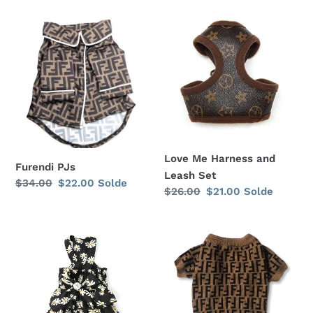
Furendi
Love
PJs
Me
Harness
and
Leash
Set
Love Me Harness and
Furendi PJs
Leash Set
Prix
$34.00
Prix
$22.00
Solde
Prix
$26.00
Prix
$21.00
Solde
normal
réduit
normal
réduit
Ruffle
Furendi
Dress
Wool
-
Sweater
Black