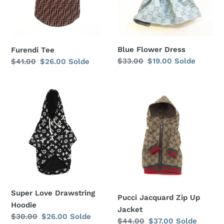
Blue Flower Dress
Furendi Tee
Prix
$33.00
Prix
$19.00
Solde
Prix
$41.00
Prix
$26.00
Solde
normal
réduit
normal
réduit
Super
Pucci
Love
Jacquard
Drawstring
Zip
Hoodie
Up
Jacket
Super Love Drawstring
Pucci Jacquard Zip Up
Hoodie
Jacket
Prix
$30.00
Prix
$26.00
Solde
Prix
$44.00
Prix
$37.00
Solde