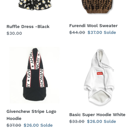
Furendi Wool Sweater
Ruffle Dress -Black
Prix
$44.00
Prix
$37.00
Solde
Prix
$30.00
normal
réduit
normal
Givenchew
Basic
Stripe
Super
Logo
Hoodie
Hoodie
White
Givenchew Stripe Logo
Basic Super Hoodie White
Hoodie
Prix
$33.00
Prix
$26.00
Solde
Prix
$37.00
Prix
$26.00
Solde
normal
réduit
normal
réduit