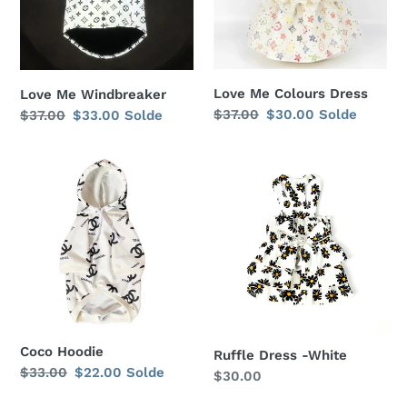
Love Me Colours Dress
Love Me Windbreaker
Prix
$37.00
Prix
$30.00
Solde
Prix
$37.00
Prix
$33.00
Solde
normal
réduit
normal
réduit
Coco
Ruffle
Hoodie
Dress
-
White
Coco Hoodie
Ruffle Dress -White
Prix
$33.00
Prix
$22.00
Solde
Prix
$30.00
normal
réduit
normal