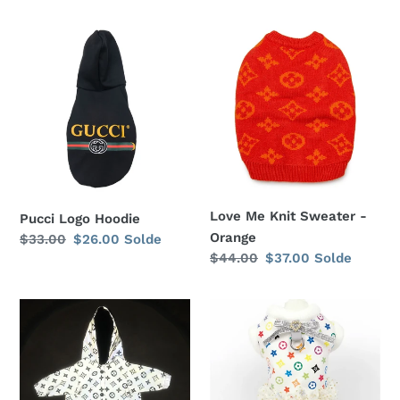
Pucci
Love
Logo
Me
Hoodie
Knit
Sweater
-
Orange
Love Me Knit Sweater -
Pucci Logo Hoodie
Orange
Prix
$33.00
Prix
$26.00
Solde
Prix
$44.00
Prix
$37.00
Solde
normal
réduit
normal
réduit
Love
Love
Me
Me
Windbreaker
Colours
Dress