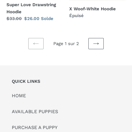
Super Love Drawstring
X Woof-White Hoodie
Hoodie
Prix
Épuisé
Prix
$33.00
Prix
$26.00
Solde
normal
normal
réduit
Page 1 sur 2
PAGE
PAGE
PRÉCÉDENTE
SUIVANTE
QUICK LINKS
HOME
AVAILABLE PUPPIES
PURCHASE A PUPPY