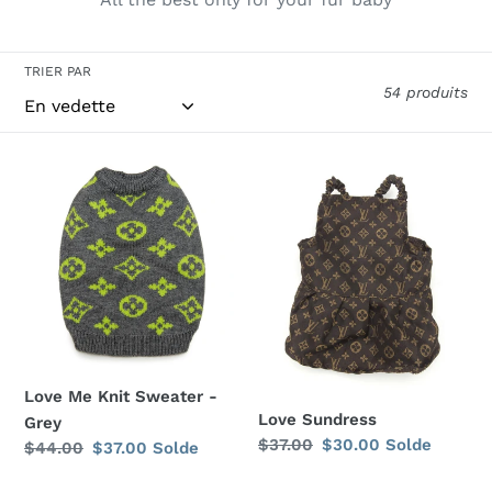
l
l
TRIER PAR
54 produits
e
c
Love
Love
t
Me
Sundress
Knit
i
Sweater
o
-
Grey
n
:
Love Me Knit Sweater -
Love Sundress
Grey
Prix
$37.00
Prix
$30.00
Solde
Prix
$44.00
Prix
$37.00
Solde
normal
réduit
normal
réduit