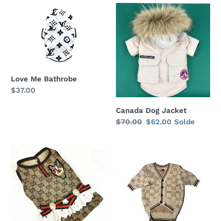
Love
Canada
Me
Dog
Bathrobe
Jacket
Love Me Bathrobe
Prix
$37.00
normal
Canada Dog Jacket
Prix
$70.00
Prix
$62.00
Solde
normal
réduit
Pucci
Pucci
Dress
Classy
Dog
Cardigan