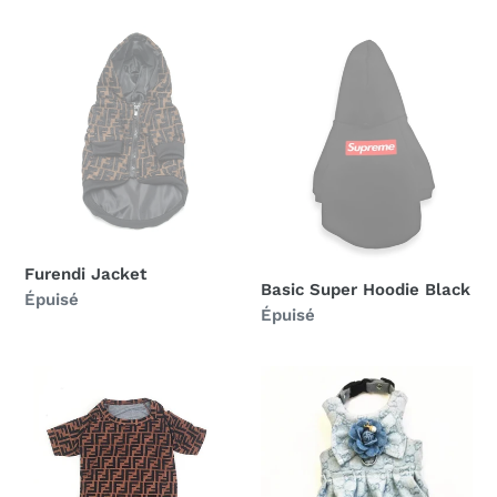
Furendi
Basic
Jacket
Super
Hoodie
Black
Furendi Jacket
Basic Super Hoodie Black
Prix
Épuisé
Prix
Épuisé
normal
normal
Furendi
Blue
Tee
Flower
Dress